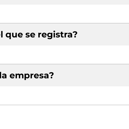
l que se registra?
 la empresa?