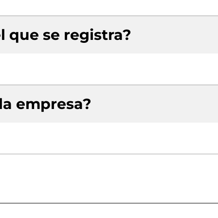
l que se registra?
 la empresa?