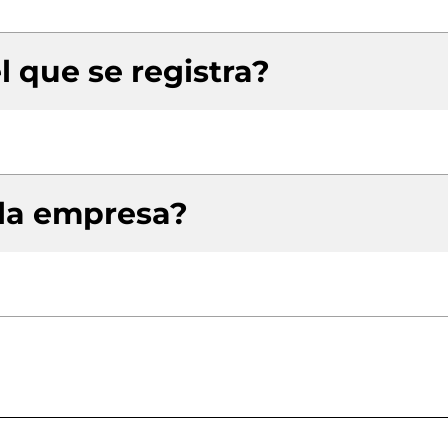
l que se registra?
 la empresa?