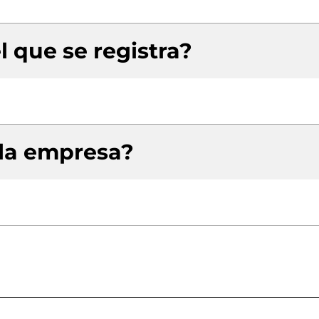
l que se registra?
 la empresa?