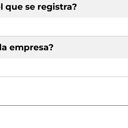
l que se registra?
 la empresa?