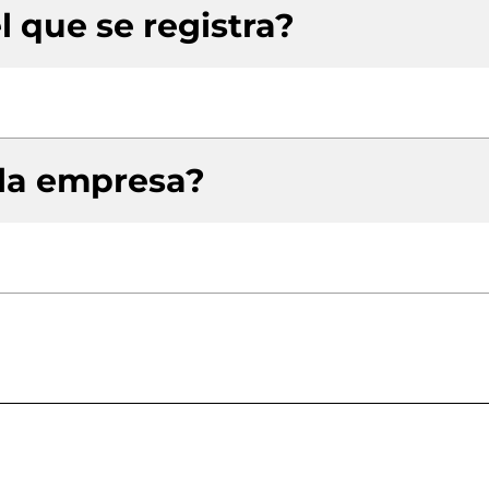
l que se registra?
 la empresa?