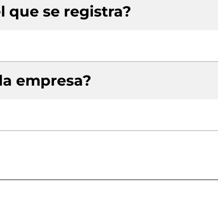
l que se registra?
 la empresa?