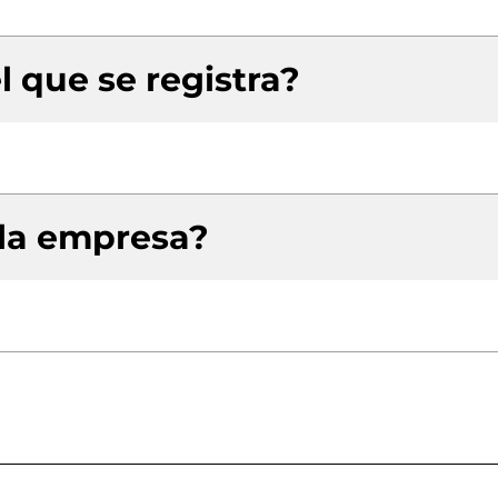
l que se registra?
 la empresa?