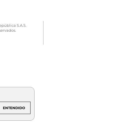
epública S.A.S.
servados.
ENTENDIDO