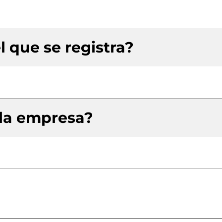
l que se registra?
 la empresa?