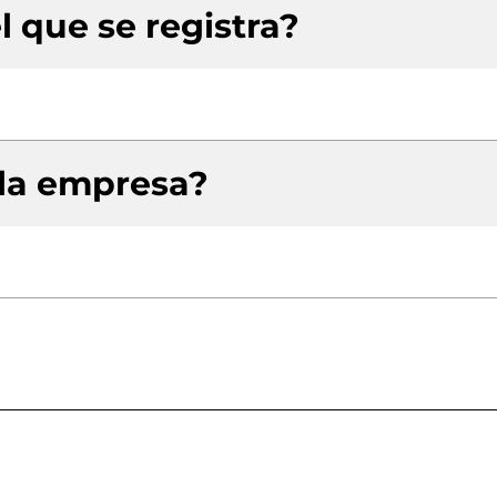
l que se registra?
 la empresa?