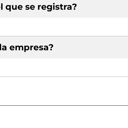
l que se registra?
 la empresa?