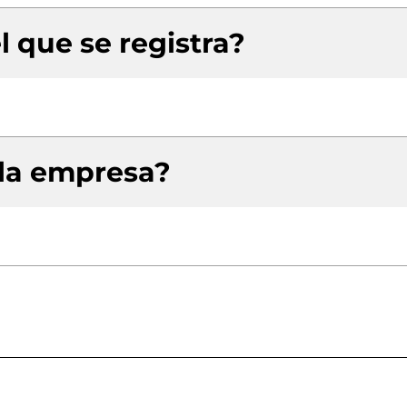
l que se registra?
 la empresa?