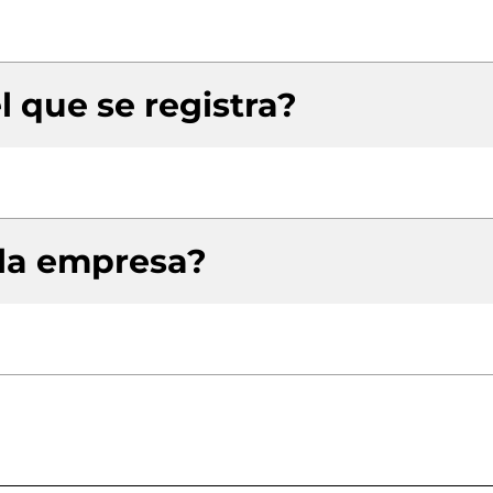
l que se registra?
 la empresa?