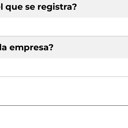
l que se registra?
 la empresa?