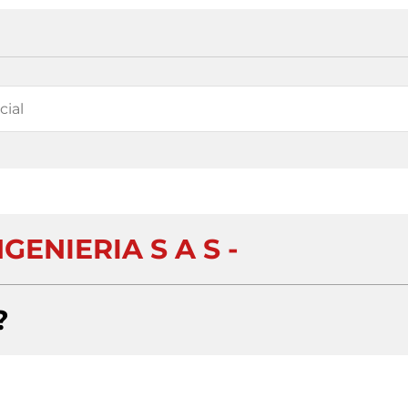
ENIERIA S A S -
?