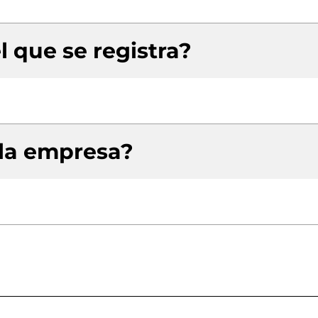
l que se registra?
 la empresa?