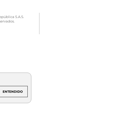
epública S.A.S.
servados.
ENTENDIDO