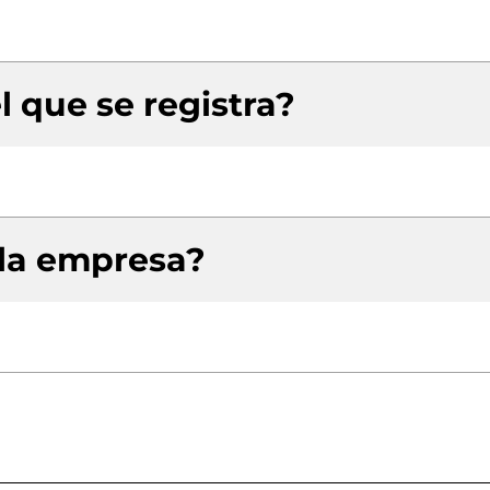
l que se registra?
 la empresa?