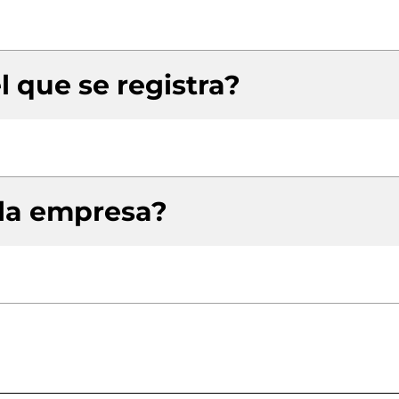
l que se registra?
 la empresa?