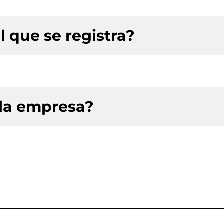
l que se registra?
 la empresa?