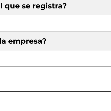
l que se registra?
 la empresa?