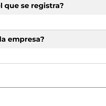
l que se registra?
 la empresa?