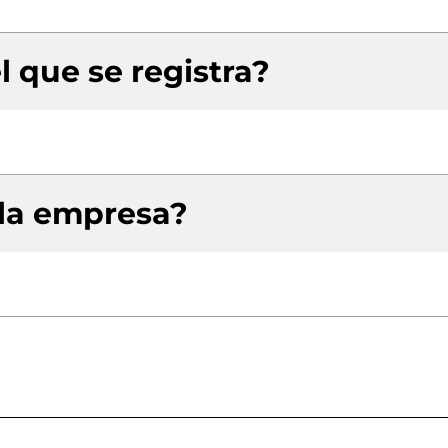
l que se registra?
 la empresa?