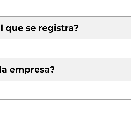
l que se registra?
 la empresa?