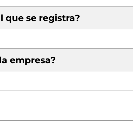
l que se registra?
 la empresa?