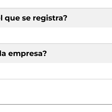
l que se registra?
 la empresa?