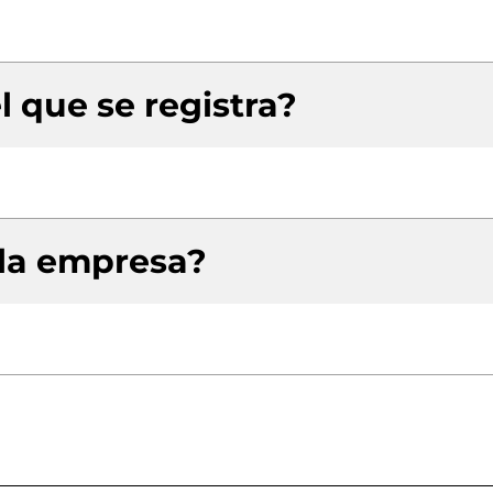
l que se registra?
 la empresa?