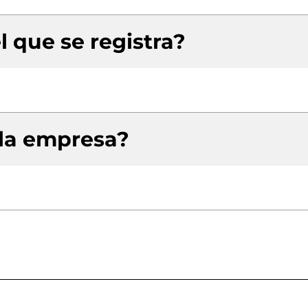
l que se registra?
 la empresa?