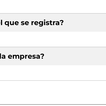
l que se registra?
 la empresa?