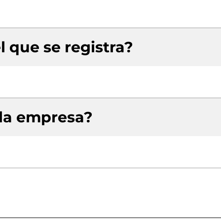
l que se registra?
 la empresa?