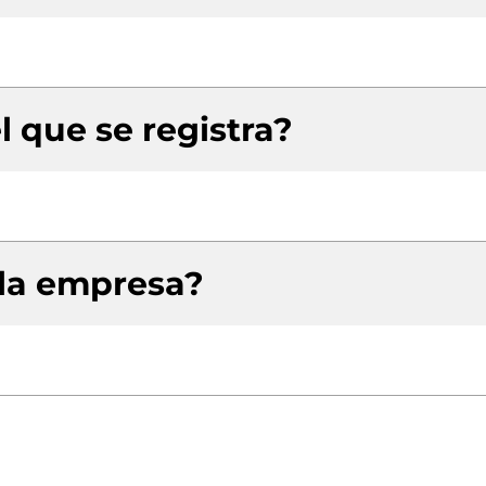
l que se registra?
 la empresa?