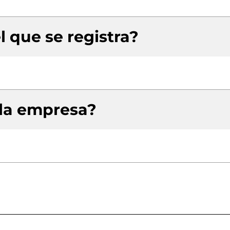
l que se registra?
 la empresa?