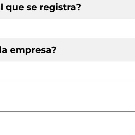
l que se registra?
 la empresa?