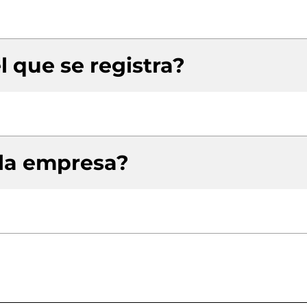
l que se registra?
 la empresa?