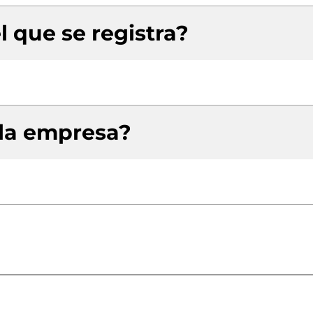
l que se registra?
 la empresa?