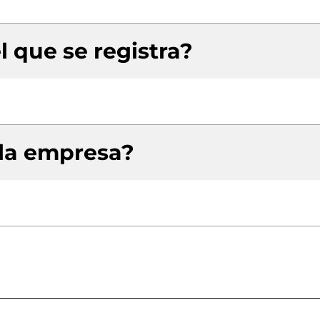
l que se registra?
 la empresa?