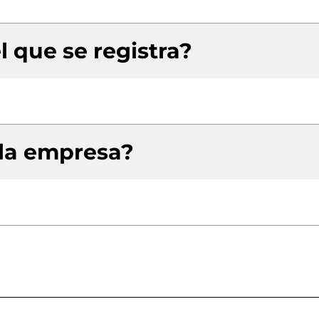
l que se registra?
 la empresa?