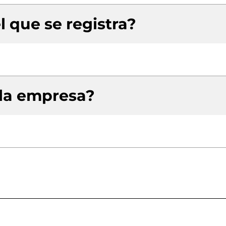
l que se registra?
 la empresa?