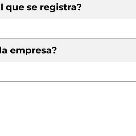
l que se registra?
 la empresa?