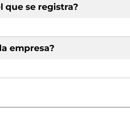
l que se registra?
 la empresa?