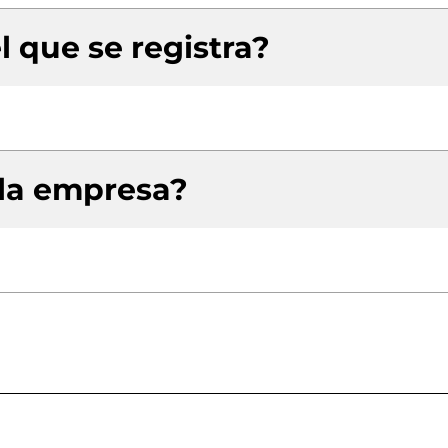
l que se registra?
 la empresa?