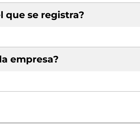
l que se registra?
 la empresa?