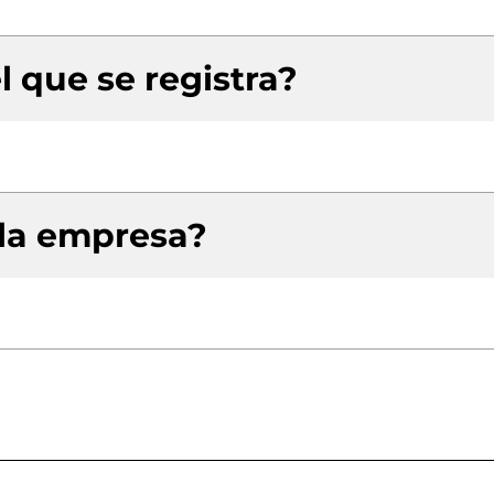
l que se registra?
 la empresa?