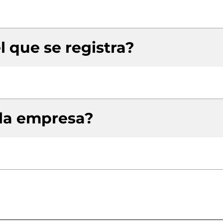
l que se registra?
 la empresa?