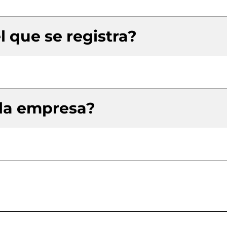
l que se registra?
 la empresa?