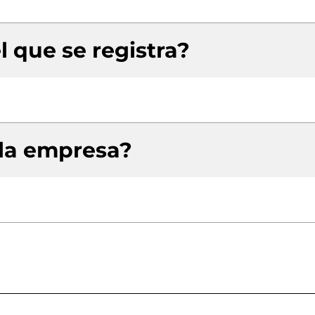
l que se registra?
 la empresa?