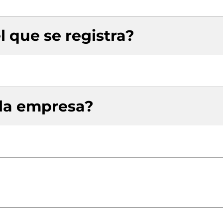
l que se registra?
 la empresa?