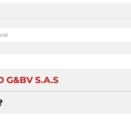
 G&BV S.A.S
?