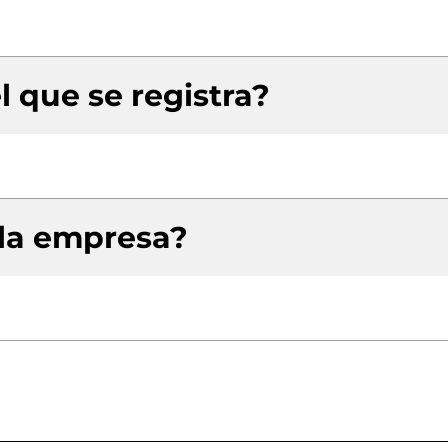
l que se registra?
 la empresa?