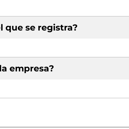
l que se registra?
 la empresa?