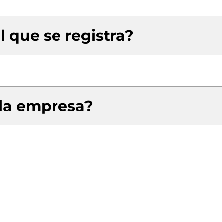
l que se registra?
 la empresa?