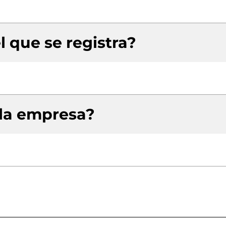
l que se registra?
 la empresa?