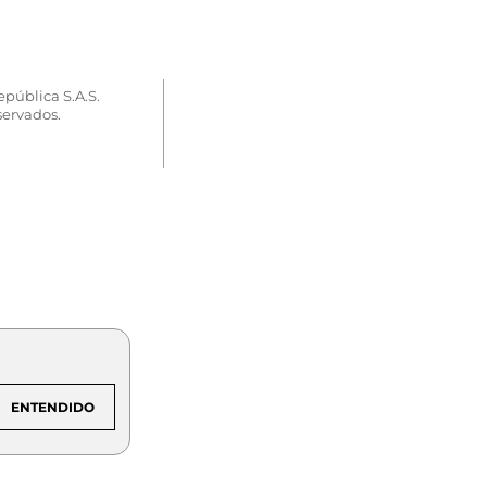
epública S.A.S.
servados.
ENTENDIDO