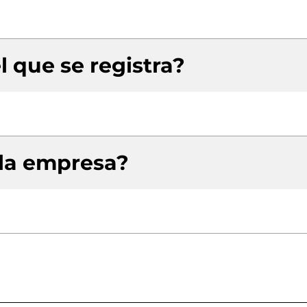
l que se registra?
 la empresa?